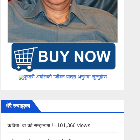
पुण्डरी अर्यालको “जीवन यात्रा अनुभव” ​सुन्नुहोस
धेरै रुचाइएका
कविता- बा को सम्झनामा !
- 101,366 views