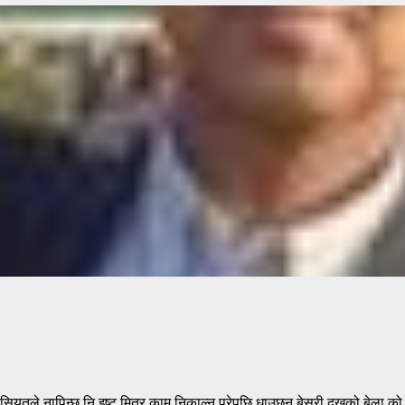
ो हैसियतले नापिन्छ नि इष्ट मित्र काम निकाल्न परेपछि धाउछन बेसरी दुखको बेला 