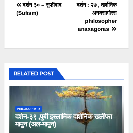
Post
दर्शन ३० – सुफीवाद
दर्शन : २७ , दार्शनिक
(Sufism)
अनक्सागोरस
navigation
philosopher
anaxagoras
RELATED POST
PHILOSOPHY -5
दर्शन-३९ ,पुर्बी इस्लामिक दार्शनिक खलीफा
मामुन (अल-मामुन)