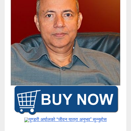
पुण्डरी अर्यालको “जीवन यात्रा अनुभव” ​सुन्नुहोस