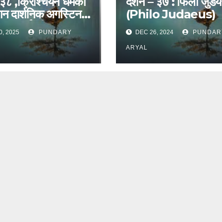
-३८ ,क्रिश्चियन धर्मका
दर्शन – ३७ : फिलो जुडेयस
ान दार्शनिक अगस्टिन
(Philo Judaeus)
430 ईस्वी)
0, 2025
PUNDARY
DEC 26, 2024
PUNDAR
ARYAL