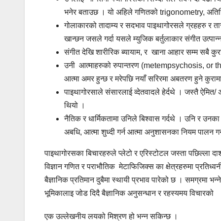
भनेर बताउछ । यो अहिले गणितको trigonometry, अतिरिक्
गोलाकारको तादाम्य र सदभाव पाइथागोरसले ग्रहहरु र त
खान्छन जसले गर्दा यसले म्युजिक बर्तुलाकार संगीत उत्पान्
संगीत देखि शारीरिक ब्यायाम, र खाना आहार सम्म सबै कुरा
उनी आत्माहरुको रुपान्तरण (metempsychosis, or the 
आत्मा अमर हुन्छ र मरेपछि नयाँ सरिरमा अबतरण हुने कुरामा
पाइथागोरसाले संसारलाई व्देतवादले हेर्दथे । जस्तै ऐमित/ 
थियो ।
नैतिक र धार्मिकतामा उनिले बिश्वास गर्दथे । उनि र उनक
अबधि, आत्मा शुध्दी गर्न आत्मा अनुशासनका नियम पालन गर
पाइथागोरसका बिचारहरुले प्लेटो र एरिस्टोटल जस्ता पछिल्ला दा
विज्ञान गणित र पराभौतिक मेटाफिजिक्स का क्षेत्रहरुमा प्रतिध्वनी
बैज्ञानिक प्रतिमान दुबैमा स्थायी प्रभाव पारेको छ । समग्रमा भ
भूमिकालाइ जोड दिदै बैज्ञानिक अनुसन्धान र रहस्यमय विचारको
एक उल्लेखनीय लयको मिश्रण हो भन्न सकिन्छ ।