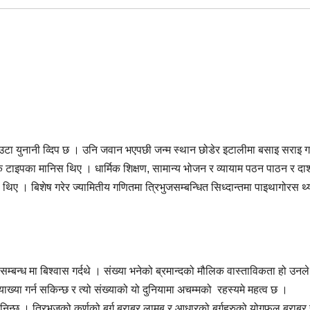
टा युनानी व्दिप छ । उनि जवान भएपछी जन्म स्थान छोडेर इटालीमा बसाइ सराइ ग
िक टाइपका मानिस थिए । धार्मिक शिक्षण, सामान्य भोजन र व्यायाम पठन पाठन र दार
 । बिशेष गरेर ज्यामितीय गणितमा त्रिभुजसम्बन्धित सिध्दान्तमा पाइथागोरस थ्
 सम्बन्ध मा बिश्वास गर्दथे । संख्या भनेको ब्रमान्दको मौलिक वास्ताविकता हो उनले
याख्या गर्न सकिन्छ र त्यो संख्याको यो दुनियामा अचम्मको रहस्यमे महत्व छ ।
निन्छ । त्रिभुजको कर्णको बर्ग बराबर लामब र आधारको बर्गहरुको योगफल बराबर 