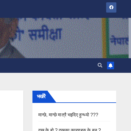
भर्खरै
मान्छे, मान्छे मात्रै भइदिए हुन्थ्यो ???
दुख के हो ? दुखका कारणहरु के हुन ?