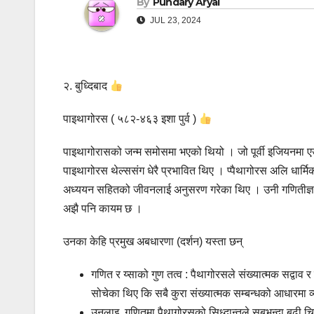
By
Pundary Aryal
JUL 23, 2024
२. बुध्दिबाद
पाइथागोरस ( ५८२-४६३ इशा पुर्व )
पाइथागोरासको जन्म समोसमा भएको थियो । जो पूर्वी इजियनमा एउ
पाइथागोरस थेल्ससंग धेरै प्रभावित थिए । प्पैथागोरस अलि धार्म
अध्ययन सहितको जीवनलाई अनुसरण गरेका थिए । उनी गणितीज्ञ थिए
अझै पनि कायम छ ।
उनका केहि प्रमुख अबधारणा (दर्शन) यस्ता छन्
गणित र य्साको गुण तत्व : पैथागोरसले संख्यात्मक सद्वाव र
सोचेका थिए कि सबै कुरा संख्यात्मक सम्बन्धको आधारमा व्
उनलाइ गणितमा पैथागोरसको सिध्दान्तले सबभन्दा बढी चि