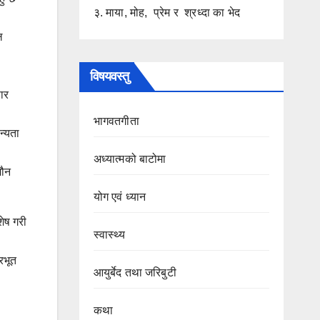
३. माया, मोह, प्रेम र श्रध्दा का भेद
ल
विषयवस्तु
ार
भागवतगीता
न्यता
अध्यात्मको बाटोमा
मौन
योग एवं ध्यान
शेष गरी
स्वास्थ्य
रभूत
आयुर्बेद तथा जरिबुटी
कथा