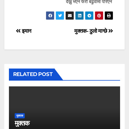
देख्नु भएन फेरी बढुवामा परिएन
Post
इमान
मुक्तक- ठुलो मान्छे
navigation
RELATED POST
मुक्तक
मुक्तक