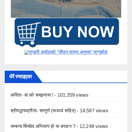
पुण्डरी अर्यालको “जीवन यात्रा अनुभव” ​सुन्नुहोस
धेरै रुचाइएका
कविता- बा को सम्झनामा !
- 101,359 views
श्रीमद्भगवद्गीता- सम्पुर्ण (भावार्थ सहित)
- 14,587 views
सम्बन्ध बिच्छेद अभिसाप हो या बरदान ?
- 12,248 views