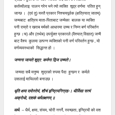
कर्तव्योंलाइ पालन गरेन भने त्यो व्यक्ति शूद्र वर्णमा पतित हुन्
जान्छ । (एवं तु) यस्तै प्रकार निश्चयपूर्वक (क्षत्रियात्‌ जातम्‌)
जन्मबाट क्षत्रिय माता-पिताबाट जन्मेका बालक या व्यक्ति
पनी राम्रो र खराब मर्मको आधारमा उच्च र निम्न बर्ण परिबर्तन
हुन्छ ।च) और (तथेब) उपर्युक्त प्रकारले (वैश्यात्‌ विद्यात्‌) जन्मै
बाट वैश्य कुलमा उत्पन्न व्यक्तिको पनी वर्ण परिवर्तन हुन्छ , यो
वर्णव्यवस्थाको सिद्धान्त हो ।
जन्मना जायते शूद्र: कर्मणा द्विज उच्यते।
जन्मदा सबै मनुष्य शुद्रको रुपमा पैदा हुन्छन र कर्मले
उसलाई माथिल्लो बनाउछ ।
धृति क्षमा दमोस्तेयं, शौचं इन्द्रियनिग्रहः।
धीर्विद्या सत्यं
अक्रोधो, दशकं धर्मलक्षणम् ॥
अर्थ
– धैर्य, क्षमा, संयम, चोरी नगर्ने, स्वच्छता, इन्द्रियों को वश