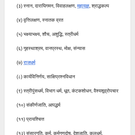
(३) स्नान, दाराघिगमन, विवाहलक्षण,
महायज्ञ
, श्राद्धकल्प
(४) वृत्तिलक्षण, स्नातक व्रत
(५) भक्ष्याभक्ष्य, शौच, अशुद्धि, स्त्रीधर्म
(६) गृहस्थाश्रम, वानप्रस्थ, मोक्ष, संन्यास
(७)
राजधर्म
(८) कार्यविनिर्णय, साक्षिप्रश्नविधान
(९) स्त्रीपुंसधर्म, विभाग धर्म, धूत, कंटकशोधन, वैश्यशूद्रोपचार
(१०) संकीर्णजाति, आपद्धर्म
(११) प्रायश्चित्त
(१२) संसारगति, कर्म, कर्मगुणदोष, देशजाति, कुलधर्म,