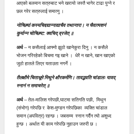
आएको बलमान सत्रुबाट भने खरायो जस्तै भागेर टाढा पुग्ने र
छल गरेर सत्रुलाई समात्नु ।
नोच्छिष्ठं कस्यचिद्दद्यान्नाद्याचैव तथान्तरा।
न चैवात्यशनं
कुर्यान्न चोच्छिष्ट: क्वचिद् व्रजेत् ॥
अर्थ
– न कसैलाई आफ्नो झुठो खानेकुरा दिनु । न कसैले
भोजन गरिरहेको बिचमा गइ खाने । धेरै न खाने, खान खाएको
जुठो हातले लिएर यताउता नगर्ने ।
तैलक्षौमे चिताधूमे मिथुने क्षौरकर्मणि।
तावद्भवति चांडालः यावद्
स्नानं न समाचरेत् ॥
अर्थ
– तेल-मालिश गरेपछी,घाटमा सतिगति पछी, मिथुन
(संभोग) गरेपछि र केश-मुण्डन गरेपछिका व्यक्ति चांडाल
समान (अपवित्र) रहन्छ । जबसम्म स्नान गर्दैन त्यो अशुध्द
हुन्छ । अर्थात यी काम गरेपछि नुहाउन जरुरी छ ।