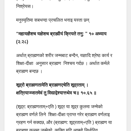
निश्रेयस।
मनुस्मृतिमा सबभन्दा प्रचलित भनाइ यस्ता छन्
“महायज्ञैशच यज्ञेशच ब्राह्मीयं क्रियते तनु: ” १० अध्याय
(२.२८)
अर्थात्‌ ब्राह्मणको शरीर जन्मबाट बन्दैन, यज्ञादि श्रेष्ठ कार्य र
शिक्षा-दीक्षा अनुसार ब्राह्मण निश्चय गर्दछ । अर्थात कर्मले
ब्राह्मण बन्दछ ।
शूद्रो ब्राह्मणतामेति ब्राह्मणएचेति शूद्रताम्‌ ।
क्षत्रियाज्जातमेवं तु विद्याद्वेश्यात्तथेव च॥ १०.६५ ॥
(शूद्र: ब्राह्मणताम्‌+एति ) शूद्र या शूद्र कुलमा जन्मेको
ब्राह्मण वर्णले लिने शिक्षा-दीक्षा प्राप्त गरेर ब्राह्मण वर्णलाइ
ग्रहण गर्न सक्दछ, और (ब्राह्मण: शूद्रताम्‌+एति ) ब्राह्मण या
ब्राह्मण कुलमा जन्मेको व्यक्ति यदि आफ्नो निर्धारित