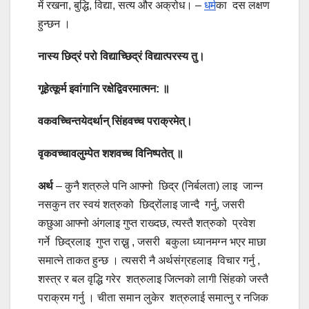
में रखना, बुद्धि, विद्या, सत्य और अक्रोध। –
धर्म
का दस लक्षण
हुन्छन ।
नास्य छिद्रं परो विद्याच्छिद्रं विद्यात्परस्य तु।
गूहेत्कूर्म इवांगानि रक्षेद्विवरमात्मन: ॥
वकवच्चिन्तयेदर्थान् सिंहवच्च पराक्रमेत्।
वृकवच्चावलुम्पेत शशवच्च विनिष्पतेत् ॥
अर्थ
– कुनै शत्रुले पनि आफ्नो छिद्र (निर्बलता) लाइ जान्न
नसकुन तर स्वयं शत्रुको छिद्रोंलाइ जान्दै गर्नु, जसरी
कछुआ आफ्नो अंगलाइ गुप्त राख्दछ, त्यस्तै शत्रुको प्रवेश
गर्ने छिद्रलाइ गुप्त राख्नु , जसरी बकुला ध्यानमग्न भएर माछा
समात्ने ताकत हुन्छ । त्यसरी नै अर्थसंग्रहलाइ विचार गर्नु ,
शस्त्र र बल वृद्धि गरेर शत्रुलाइ जित्नको लागी सिंहको जस्तै
पराक्रम गर्नु । चीता समान लुकेर शत्रुलाई समात्नु र नजिक