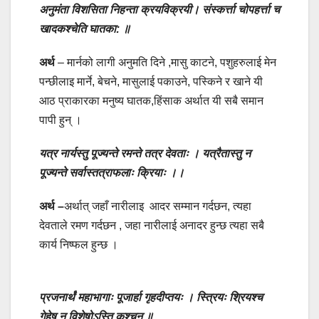
अनुमंता विशसिता निहन्ता क्रयविक्रयी।
संस्कर्त्ता चोपहर्त्ता च
खादकश्चेति घातका: ॥
अर्थ
– मार्नको लागी अनुमति दिने ,मासु काटने, पशुहरुलाई मेन
पन्छीलाइ मार्ने, बेचने, मासुलाई पकाउने, पस्किने र खाने यी
आठ प्राकारका मनुष्य घातक,हिंसाक अर्थात यी सबै समान
पापी हुन् ।
यत्र नार्यस्तु पूज्यन्ते रमन्ते तत्र देवताः ।
यत्रैतास्तु न
पूज्यन्ते सर्वास्तत्राफलाः क्रियाः ।।
अर्थ –
अर्थात् जहाँ नारीलाइ आदर सम्मान गर्दछन, त्यहा
देवताले रमण गर्दछन , जहा नारीलाई अनादर हुन्छ त्यहा सबै
कार्य निष्फल हुन्छ ।
प्रजनार्थं महाभागाः पूजार्हा गृहदीप्तयः ।
स्त्रियः श्रियश्च
गेहेषु न विशेषोऽस्ति कश्चन ॥