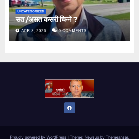
UNCATEGORIZED
सत /असत कसरी चिन्ने ?
APR 8, 2026
0 COMMENTS
Proudly powered by WordPress
|
Theme: Newsup by
Themeansar
.