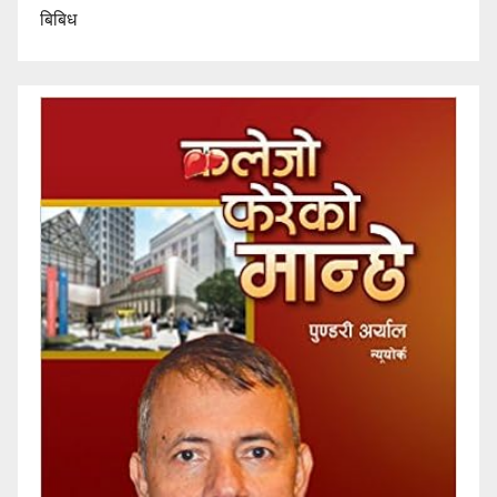
बिबिध