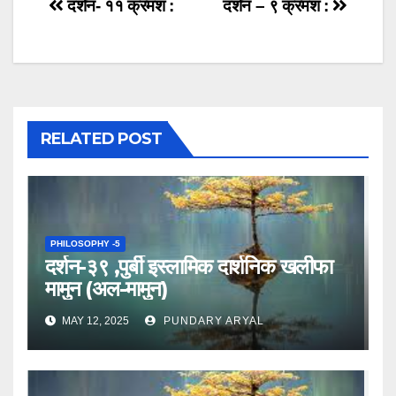
Post
दर्शन- ११ क्रमश :
दर्शन – ९ क्रमश :
navigation
RELATED POST
PHILOSOPHY -5
दर्शन-३९ ,पुर्बी इस्लामिक दार्शनिक खलीफा
मामुन (अल-मामुन)
MAY 12, 2025
PUNDARY ARYAL