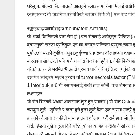
घरेलु:१. बोक्रा सित पातलो आलुको स्लाइस पानिमा भिजाई राख्ने
अक्युपन्चर: यो चाइनिज प्रबिधिको उपचार बिधि हो | यस बाट पनि
रयूमेट्वाइडआर्थाराइड(rheumatoid Arthritis)
यो अर्को किसिमको वात रोग हो | यस रोगलाई अटोइमुन डिजिज (a
बढाउनुको सट्टा प्रतिकुल प्रभाव बनाएर सरिरका प्रमुख रुपमा हाडको 
पुर्याउछ | यसले कुहिना, घुडा,कुर्कुच्चा र हातका औलाहरुमा दवाव पर्
बास्तवमा डाक्टरले पनि यसै भन्न सकिरहेका हुदैनन्, केहि बिशेषज्
गरेको कारणले भ्रमित भै उल्टो प्रभाव पार्ने गरि प्रतिरक्षा गर्न
रसायन सक्रिय भएका हुन्छन ती tumor necrosis factor (TN
1 interleukin-6 यी रसायनलाई रोकी हाड जोर्नी, वात रोगबाट क्षत
लक्षणहरु
यो रोग बिस्तारै अथवा अकस्मात शुरु हुन् सक्दछ | यो वात Osteoart
च्यापुमा दुख्ने , सुन्निने र कडा हुने हुन्छ कुनै बेला एक ठाउमा मा
हातको औलामा र कहिले वाया हातका औलामा गर्दै सबै हाड जोर्नीमा रन्
गर्दा, हिडदा दुख्ने र दुख दिने गर्दछ |यो प्राय बिहान देखि नै स
तौल घट्दै जान्छ | यो वातले मुटु, फोक्सो आखामा रेश वा विविरा आ