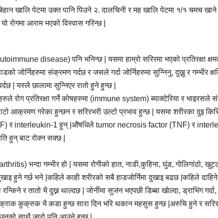
 बिहान खालि पेटमा उक्त पानि पिउने २. दालचिनी र मह खालि पेटमा १/१ चमच खाने
 यो रोगमा आराम भएको विस्वास गरिन्छ |
utoimmune disease) पनि भनिन्छ | यसमा हाम्रो सरिरमा भएको प्रतिरक्षा क्षम
जोर्निहरुमा संक्रमण गर्दछ र जसले गर्दा जोर्निहरुमा सुन्निनु, दुख्नु र गम्भीर क्ष
दछ | यस्ले छालामा सुन्निएर रातो हुने हुन्छ |
ञहरुले रोग प्रतिरक्षा गर्ने कोषहरुमा (immune system) ब्याक्टेरिया र भाइरसले 
ुको साटो आक्रमण गरेका हुन्छन र सरिरभरी उल्टो प्रभाव हुन्छ | यसमा शरीरका दुइ क
F) र interleukin-1 हुन् |औषधिले tumor necrosis factor (TNF) र interl
ि हुन् बाट रोक्न सक्छ |
hritis) भन्दा गम्भीर हो | यसमा रोगीको हात, नाडी,कुहिना, घुंड, गोलिगांठो, खुट्
त्रै दुखाइ हुने गर्छ भने |कहिले काही शरीरको सबै हाडजोर्निमा दुखाइ बढछ |कहिले दाहिने
किने र तातो भै दुख्न थाल्दछ | जोर्नीमा सुजन भएपछी डिब्बा खोल्दा, ड्राभिंग गर्दा
रिर कक्राक कुक्रुक भै कडा हुन्छ सारा दिन भरि थकान महसुस हुन्छ |अरुचि हुने र सरि
उनुको साथै ज्वरो पनि आउने हुन्छ |