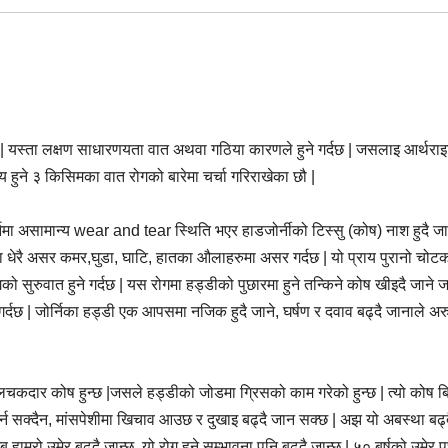
्दछ | यस्ता लक्षण साधारणयता वात अथवा गठिया कारणले हुने गर्दछ | जसलाइ आर्थरा
य हुने ३ किसिमका वात रोगको बारेमा चर्चा गरिराखेका छौ |
िमा असामान्य wear and tear स्थिति भएर हाडजोर्नीको टिस्सु (कोष) नाश हुदै जान
न्दा धेरै असर कमर,घुडा, घाटि, हातका औलाहरुमा असर गर्दछ | यो प्राय पुरानो चोट
ो सुरुवात हुने गर्दछ | यस रोगमा हड्डीको पुछारमा हुने तन्किने कोष खीइदै जाने ज
 गर्दछ | जोर्निका हड्डी एक आपसमा नजिक हुदै जाने, घर्षण र दवाव बढ्दै जानाले अर
चकदार कोष हुन्छ |जसले हड्डीको जोडमा ग्रिसको काम गरेको हुन्छ | त्यो कोष बिस
गर्न सक्दैन, मांसपेशीमा खिचाव आउछ र दुखाइ बढ्दै जान सक्छ | अझ यो अबस्था बढ्
रो उमेर बढ्दै जान्छ, यो रोग हुने सम्भावना पनि बढ्दै जान्छ | ५० बर्षको उमेर 