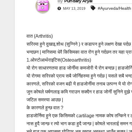
By
Pundary Aryal
#Ayurveda/Health
MAY 13, 2019
वात (Arthritis)
सरिरमा हुने दुखाइ,शोथ (सुन्निने ) र कडापन हुने लक्षण देखा पर
भन्दछन | मानिसमा धेरै किसिमका वात रोग हुने गर्दछन तर यहा प्रा
1.ओस्टोआर्थराइटिस(Osteoarthritis)
यो रोग साधारणतया हाड जोर्नीमा कमजोरी भै रोग बन्दछ | हाडजोर्न
यो रोगमा सरिरको प्राय सबै जोर्निहरुमा हुने गर्दछ | यसले सबै भ
कारणले, सरिरको वजन बढी भै हाडजोर्नीमा तनाब उत्पन्न भै यो रोगक
जुन कोषले घर्षणलाइ कमि गराउन सक्दैन र हाड जोर्नी सुनिने दुख्ने
जटिल समस्या आउछ |
के कारणले हुन्छ वात ?
हाडजोर्निमा हुने एक किसिमको cartilage नामक कोष तन्किने र ल
नास हुदै जान्छ र त्यो भाग कडा हुदै जान्छ | कोषले भारलाई समन 
भने हाड एक आपसमा घोटिएर अरु खराब अबस्था आउँन सक्छ | जब हाम्