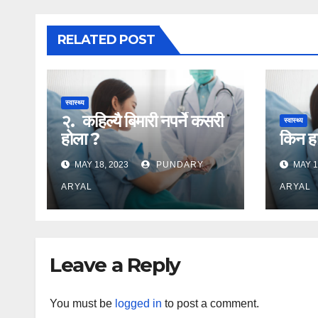
RELATED POST
स्वास्थ्य
२. कहिल्यै बिमारी नपर्ने कसरी
स्वास्थ्य
होला ?
किन हा
MAY 18, 2023
PUNDARY
MAY 1
ARYAL
ARYAL
Leave a Reply
You must be
logged in
to post a comment.