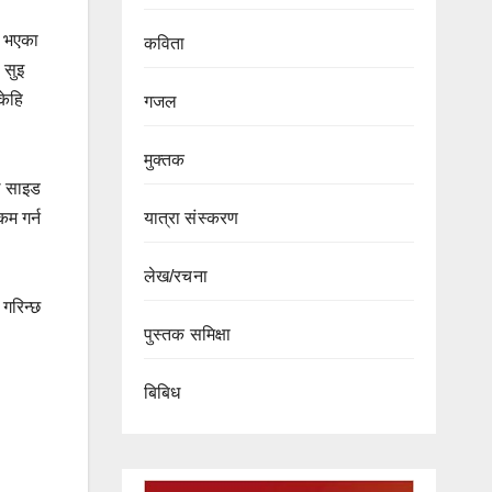
क भएका
कविता
 सुइ
केहि
गजल
मुक्तक
े साइड
यात्रा संस्करण
कम गर्न
लेख/रचना
 गरिन्छ
पुस्तक समिक्षा
बिबिध