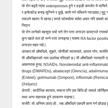
यो रोग बढ्दै गएमा osteoporosis हुने र हड्डी कम्जोर भै भ
र इन्फेक्टेड बनाइ सुन्निने र दुख्ने, कामै गर्न नमिलने गराउदछ 
ल्याउने खतरा भै रहन्छ | यस्ले फोक्सोमा समेत असर गरि दमको ब्य
निदान
यो रोग लागेको महसुस भयो भने रोग पत्ता लगाउन डाक्टरले रगत
कुन खाले वात हो भन्ने पत्ता लगाइन्छ | यसमा RA factor positive
लगाउन मद्दत गर्छ |
उपचार:यो औषधिले, सुइले, जोर्नीको व्यायामले, आराम गरेर, सर्जर
यी औषधिहरुको नाम उल्लेख गरिएको छ | यी औषधिको नराम्ररी प्र
आबस्याक हुन्छ, NSAIDs. Nonsteroidal anti-inflammat
drugs (DMARDs), abatacept (Orencia), adalimumab 
(Enbrel), golimumab (Simponi), infliximab (Remicad
(Xeljanz)
थेरापी : सारीरिक ब्यायाम, मसाज पनि एक बिधि हो जसले जोर्न
तथा अन्य सहायक हुने उपकरण पाइन्छ |
सर्जरी: यो अन्तिम उपाए हो , जब औषधिले एकदमै काम गर्न छोडछ |