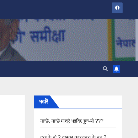
भर्खरै
मान्छे, मान्छे मात्रै भइदिए हुन्थ्यो ???
दुख के हो ? दुखका कारणहरु के हुन ?