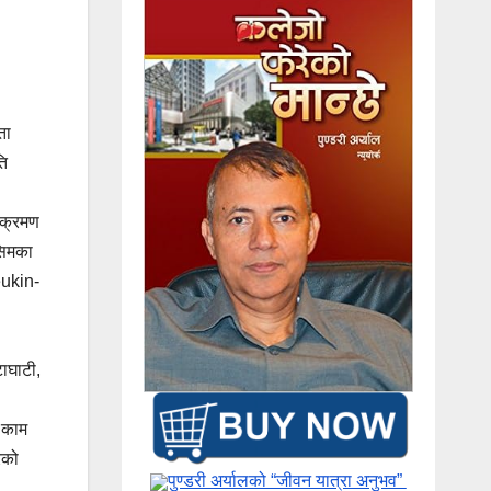
ता
ति
संक्रमण
िसिमका
eukin-
टाघाटी,
, काम
रको
पुण्डरी अर्यालको “जीवन यात्रा अनुभव” ​