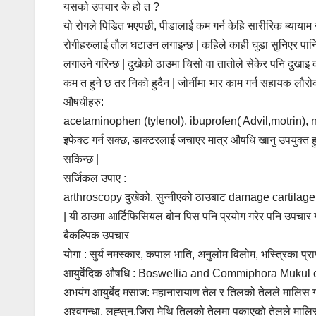
यसको उपचार के हो त ?
यो रोगले पिडित भएपछी, पीडालाई कम गर्न केहि सारीरिक ब्यायाम
रोगीहरुलाई तौल घटाउन लगाइन्छ | कहिले काही घुडा सुनिएर पानि 
लगाउने गरिन्छ | दुखेको ठाउमा चिसो वा तातोले सेकेर पनि दुखा
कम त हुने छ तर निको हुदैन | जोर्नीमा भार काम गर्न सहायक लौरो
औषधीहरु:
acetaminophen (tylenol), ibuprofen( Advil,motrin), na
इफेक्ट गर्न सक्छ, डाक्टरलाई जचाएर मात्र औषधि खानु उपयुक्त हुन
सकिन्छ |
सर्जिकल उपाए :
arthroscopy दुखेको, सुन्नीएको ठाउबाट damage cartilage लाइ 
| यी ठाउमा आर्टिफिसियल बोन पिस पनि प्रयोग गरेर पनि उपचार ग
बैकल्पिक उपचार
योगा : सुर्य नमस्कार, कपाल भाति, अनुलोम विलोम, भस्त्रिका प्रा
आयुर्वेदिक औषधि : Boswellia and Commiphora Mukul ca
अभयंग आयुर्बेद मसाज: महानारायाण तेल र तिलको तेलले मालिस गर्ने
अश्वगन्धा, लह्सुन,जिरा मेथि तिलको तेलमा पकाएको तेलले मालिस ग