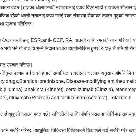
ाचिने खतरा बढछ | हातका औलाहरुको नशाहरुलाई दवाव दिएर नाडी र हातका औलाला
| मुटु नजिक रहेको धमनी नशालाई कडा गराई रक्त संचारमा रोकावट ल्याएर मुटुको समस्य
था सृजना गरिदिन्छ |
को टेष्ट गराउने छन् |ESR,anti- CCP, RA, वातको लागि रगतको जाच गरिन्छ | 
 भयो भने यो वात हो भन्ने निदान अर्थात डाइगोनोसिस हुन्छ |x-ray ले पनि यो रोग 
ीबाट उपचार गरिन्छ |
तिकुल प्रभाव पर्न सक्ने हुनाले सम्बन्धित डाक्टरको सल्लाह अनुसार औषधि लिन
ory drugs,Steroids :prednisone, Disease-modifying antirheumati
(Humira), anakinra (Kineret), certolizumab (Cimzia), etanercep
e), rituximab (Rituxan) and tocilizumab (Actemra). Tofacitinib
िहरुलाई खुकुलो गराउन मदत गर्छ | सजिलोको लागि औषधि पसलमा जोर्निलाइ सहायक
 अनि सर्जरी गरिन्छ | आधुनिक चिकित्सा विधिहरुको बिकाशले गर्दा सर्जरी गरेर खर