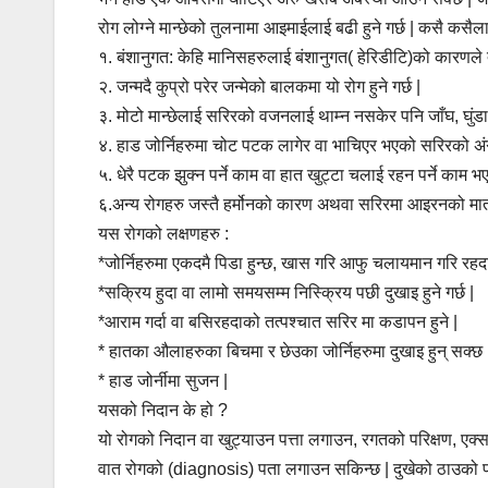
रोग लोग्ने मान्छेको तुलनामा आइमाईलाई बढी हुने गर्छ | कसै कसैल
१. बंशानुगत: केहि मानिसहरुलाई बंशानुगत( हेरिडीटि)को कारणले त
२. जन्मदै कुप्रो परेर जन्मेको बालकमा यो रोग हुने गर्छ |
३. मोटो मान्छेलाई सरिरको वजनलाई थाम्न नसकेर पनि जाँघ, घुंडा, म
४. हाड जोर्निहरुमा चोट पटक लागेर वा भाचिएर भएको सरिरको अंग
५. धेरै पटक झुक्न पर्ने काम वा हात खुट्टा चलाई रहन पर्ने काम भ
६.अन्य रोगहरु जस्तै हर्मोनको कारण अथवा सरिरमा आइरनको मात्र
यस रोगको लक्षणहरु :
*जोर्निहरुमा एकदमै पिडा हुन्छ, खास गरि आफु चलायमान गरि रहद
*सक्रिय हुदा वा लामो समयसम्म निस्क्रिय पछी दुखाइ हुने गर्छ |
*आराम गर्दा वा बसिरहदाको तत्पश्चात सरिर मा कडापन हुने |
* हातका औलाहरुका बिचमा र छेउका जोर्निहरुमा दुखाइ हुन् सक्छ 
* हाड जोर्नीमा सुजन |
यसको निदान के हो ?
यो रोगको निदान वा खुट्याउन पत्ता लगाउन, रगतको परिक्षण, एक्
वात रोगको (diagnosis) पता लगाउन सकिन्छ | दुखेको ठाउको परि