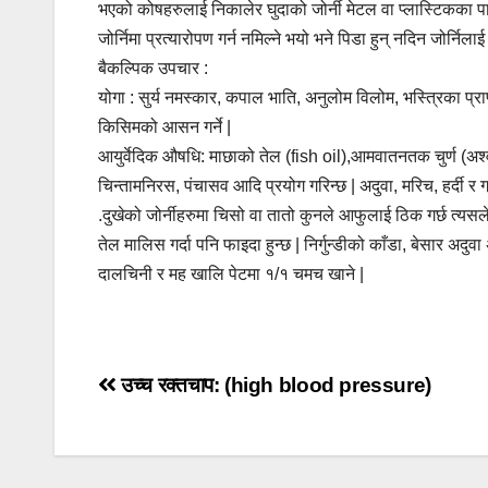
भएको कोषहरुलाई निकालेर घुदाको जोर्नी मेटल वा प्लास्टिकका पार
जोर्निमा प्रत्यारोपण गर्न नमिल्ने भयो भने पिडा हुन् नदिन जोर्निल
बैकल्पिक उपचार :
योगा : सुर्य नमस्कार, कपाल भाति, अनुलोम विलोम, भस्त्रिका प्रा
किसिमको आसन गर्ने |
आयुर्वेदिक औषधि: माछाको तेल (fish oil),आमवातनतक चुर्ण (अश्वगन्ध
चिन्तामनिरस, पंचासव आदि प्रयोग गरिन्छ | अदुवा, मरिच, हर्दी र ग
.दुखेको जोर्नीहरुमा चिसो वा तातो कुनले आफुलाई ठिक गर्छ त्यसल
तेल मालिस गर्दा पनि फाइदा हुन्छ | निर्गुन्डीको काँडा, बेसार अदु
दालचिनी र मह खालि पेटमा १/१ चमच खाने |
Post
उच्च रक्तचाप: (high blood pressure)
navigation