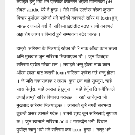
तपाइँले हेर्नु भयो भने प्रत्येक क्यान्सर भएको मानिसको pH
लेवल acidic धेरै नै हुन्छ । मैले माथि उल्लेख गरेका कुरामा
बिचार पुर्याउन सकेनौ भने यसैको कारणले सरिर मा toxin हुन्
जान्छ र जसले गर्दा नै सरिरमा acidic बढछ र त्यो कारणले
अझ रोग लाग्न र बिमारी हुने सम्भावना बढेर जान्छ ।
हाम्रो सरिरमा के भित्र्याई रहेका छौ ? नाक आँखा कान छाला
अनि मुखबाट जुन सरिरमा भित्र्याएका छौ । जुन चिजहरु
सरिरमा प्रवेश गरेका छन । तपाइले भन्नु होला नाक कान
आँखा छाला बाट कसरी toxin सरिरमा प्रवेश गर्छ भन्नु होला
। जे जति नकारात्मक र खराब कुरा छन चाहे सुघ्नुस, चाहे
सास फेर्नुस, चाहे त्यसलाई छुनुस । चाहे हेर्नुस ति सबैचिजले
तपाइँ हाम्रो सरिर विषाक्त गराउछ । रह्यो खानेकुरा जो
मुखबाट सरिरमा भित्र्याइञ्छ । त्यसको कुरै नगरौ सबभन्दा
तुरुन्तै असर त्यसले गर्दछ । राम्रो शुध्द जुन सरिरलाई सुपाच्य
छ । जुन खानाले सरिरमा acidic गराउदैन भनी बिचार
पुर्याएर खानु भयो भने सरिरमा कम toxin हुन्छ । नत्र भने