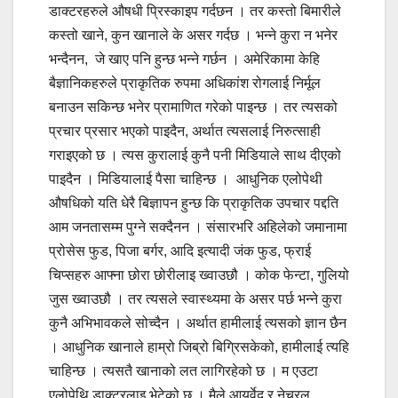
डाक्टरहरुले औषधी प्रिस्काइप गर्दछन । तर कस्तो बिमारीले
कस्तो खाने, कुन खानाले के असर गर्दछ । भन्ने कुरा न भनेर
भन्दैनन, जे खाए पनि हुन्छ भन्ने गर्छन । अमेरिकामा केहि
बैज्ञानिकहरुले प्राकृतिक रुपमा अधिकांश रोगलाई निर्मूल
बनाउन सकिन्छ भनेर प्रामाणित गरेको पाइन्छ । तर त्यसको
प्रचार प्रसार भएको पाइदैन, अर्थात त्यसलाई निरुत्साही
गराइएको छ । त्यस कुरालाई कुनै पनी मिडियाले साथ दीएको
पाइदैन । मिडियालाई पैसा चाहिन्छ । आधुनिक एलोपेथी
औषधिको यति धेरै बिज्ञापन हुन्छ कि प्राकृतिक उपचार पद्दति
आम जनतासम्म पुग्ने सक्दैनन । संसारभरि अहिलेको जमानामा
प्रोसेस फुड, पिजा बर्गर, आदि इत्यादी जंक फुड, फ्राई
चिप्सहरु आफ्ना छोरा छोरीलाइ ख्वाउछौ । कोक फेन्टा, गुलियो
जुस ख्वाउछौ । तर त्यसले स्वास्थ्यमा के असर पर्छ भन्ने कुरा
कुनै अभिभावकले सोच्दैन । अर्थात हामीलाई त्यसको ज्ञान छैन
। आधुनिक खानाले हाम्रो जिब्रो बिग्रिसकेको, हामीलाई त्यहि
चाहिन्छ । त्यसतै खानाको लत लागिरहेको छ । म एउटा
एलोपेथि डाक्टरलाइ भेटेको छु । मैले आयुर्वेद र नेचुरल