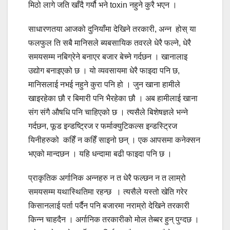
मिठो लागे जति खाँदै गर्यौ भने toxin नहुने कुरै भएन ।
साधारणतया आजको दुनियाँमा देखिने तरकारी, अन्न होस् या
फलफुल ति सबै मानिसले ब्यबसायिक तवरले धेरै फल्ने, धेरै
समयसम्म नबिग्रेने बनाएर बजार बेच्ने गर्दछन । खानालाइ
उद्योग बनाइएको छ । यो व्यवसायमा धेरै फाइदा पनि छ,
मानिसलाई नभई नहुने कुरा पनि हो । जुन खाना हामीले
खाइरहेका छौ र बिमारी पनि भैरहेका छौ । अब हामीलाई खाना
संग संगै औषधि पनि चाहिएको छ । त्यसैले बिशेषज्ञले भन्ने
गर्दछन, फूड इन्डष्ट्रिज र फर्माक्युटिकल्स इन्डस्ट्रिज
यिनीहरुको कहिँ न कहिँ साइनो छन् । एक आपसमा कनेक्सन
भएको मान्दछन । यहि धन्दामा बढी फाइदा पनि छ ।
प्राकृतिक अर्गानिक अन्नहरु न त धेरै फल्छन न त लाम्रो
समयसम्म यथास्थितिमा रहन्छ । त्यसैले यस्तो खेति गरेर
किसानलाई पर्ता पर्दैन पनि बजारमा नराम्रो देखिने तरकारी
किन्न चाहदैन । अर्गानिक तरकारीको मोल तेब्बर हुन् पुग्दछ ।