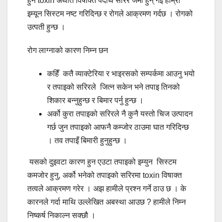
हुने toxin अर्थात विषाक्त पदार्थ सरिर जमा हुन् गइ हाम्रा
इम्यून सिस्टम नष्ट गरिदिन्छ र रोगले आक्रमण गर्दछ । रोगको
उत्पती हुन्छ ।
रोग लाग्नाको कारण निम्न छन
कहिँ कतै व्याक्टेरिया र भाइरसको सम्पर्कमा आउनु भयो
र तपाइको सरिरले जित्न सकेन भने तपाइ तिनको
शिकार बन्नुहुन्छ र बिमार पर्नु हुन्छ ।
अर्को कुरा तपाइको सरिरले नै कुनै यस्तो चिज उत्पादन
गर्छ जुन तपाइको आफनै कम्जोर ठाउमा घात गरिदिन्छ
। तव तपाइँ बिमारी हुनुहुन्छ ।
यसको दुइवटा कारण हुन एउटा तपाइको इम्युन सिस्टम
कमजोर हुनु, अर्को भनेको तपाइको सरिरमा toxin विषाक्त
तत्वले आक्रमण गरेर । अझ हामीले प्रश्न गर्ने ठाउ छ । के
कारनले गर्दा माथि उल्लेखित अबस्था आउछ ? हामीले निम्न
निष्कर्ष निकाल्न सक्छौ ।