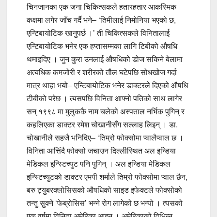
चिनजानका एक जना चिकित्सकले हतारहतार आकस्मिक
कक्षमा लगेर जाँच गर्दै भने– ‘तिमीलाई निमोनिया भएको छ,
एन्टिबायोटिक खानुपर्छ ।’ ती चिकित्सकले विनितालाई
एन्टिबायोटिक भनेर एक हप्तासम्मका लागि टिबीको औषधि
थमाइदिए । जुन कुरा उनलाई औषधिको डोज सकिने बेलामा
अत्यधिक कमजोरी र शरीरको तौल घटेपछि सोधखोज गर्दा
मात्र थाहा भयो– एन्टिबायोटिक भनेर डाक्टरले दिएको औषधि
टीबीको परेछ । त्यसपछि विनिता आफ्नो पतिको साथ लागेर
सन् १९९८ मा मुलुककै नाम चलेको अस्पताल नर्भिक पुगिन् र
कहलिएका डाक्टर रमेश चोखानीसँग सल्लाह लिइन् । डा.
चोखानीले सहजै भनिदिए– ‘तिम्रो फोक्सोमा प्वालैप्वाल छ ।
विनिता आत्तिंदै फोक्सो जचाउन दिल्लीस्थित अल इन्डिया
मेडिकल इन्स्टिच्युट पनि पुगिन् । अल इन्डिया मेडिकल
इन्स्टिच्युटको डाक्टर एमपी शर्माले तिम्रो फोक्सोमा प्वाल छैन,
बरु ट्युबरक्लोसिसको औषधिको साइड इफेक्टले फोक्सोको
तन्तु सुक्ने ‘फेब्रोसिस’ भन्ने रोग लागेको छ भन्यो । त्यसको
एक वर्षमा विनिता अमेरिका आइन् । अमेरिकाको विभिन्न