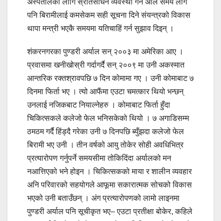
अस्पतालका लागि स्रोतसाधन व्यवस्था गर्न अलि समय लागे
पनि बिरामीलाई कमसेकम सही सूचना दिने संयन्त्रको विकास
थापा मन्त्री भएकै समयमा यतिचाहिं गर्न सुझाव दिइन् ।
शंकरनगरका पुण्डरी अर्याल सन् २००३ मा अमेरिका आए ।
प्रवासमा खनीखोस्री गर्दागर्दै सन् २००९ मा उनी अकस्मात
आन्तरिक रक्तश्रावपछि ७ दिन कोमामा गए । उनी कोमाबाट ७
दिनमा फिर्ता भए । त्यो आफैंमा एउटा चमत्कार थियो भन्छन्
उनलाई नजिकबाट नियाल्नेहरु । कोमाबाट फिर्ता हुँदा
चिकित्सकले कलेजो फेल भनिसकेको थियो । ७ अगाडिसम्म
ठमठम गर्दै हिंड्दै गरेका उनी ७ दिनपछि ब्युँझदा कलेजो फेल
बिरामी भए उनी । तीन वर्षको आयु तोकेर सोही अवधिभित्र
प्रत्यारोपण गर्नुपर्ने समयसीमा तोकिदिंदा अर्यालको मन
नआत्तिएको भने होइन । चिकित्सकको माया र शालीन व्यवहार
अनि परिवारको सहयोगले आफूमा सकारात्मक सोचको विकास
भएको उनी बताउँछन् । अंग प्रत्यारोपणको लामो लाइनमा
पुण्डरी अर्याल पनि सूचीकृत भए– एउटा प्रतीक्षा बोकेर, कहिले