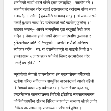
अनगिन्ती साथीभाइले बाँच्ने इच्छा जगाइदिए । सहयोग गरे ।
सहयोग संकलन गरेर मलाई ट्रान्सप्लान्ट गर्दासम्म बाँच्न सहज
बनाइदिए । सबैलाई हृदयदेखि धन्यवाद भन्छु । ती जस–जसले
मलाई दुःखमा साथ दिए उनीहरुको सधैं फलोस् फुलोस् ।’
खड्का भन्छन्– ‘आफ्नै जन्मभूमिमा घूस नखुवाई केही काम
बन्दैन । नेपालमा हामी आफ्नै देशका मान्छेमाथि ठूलाबडा र
हुनेखानेबाट कति पिल्सिनुपर्छ । कसैले कसैको अस्तित्व
स्वीकार गर्दैन । तर, यो देशसँग हाम्रो के साइनो थियो त ?
इज्जतसाथ ५ लाख डलर पर्ने मेरो लिभर प्रत्यारोपण गरेर
मलाई बचाइदियो ।’
न्यूयोर्कको नेपाली डायस्पोरामा अंग प्रत्यारोपण गर्नेहरुको
सूचीमा वरिष्ठ संगीतकार शम्भुजित बास्कोटाको आफ्नै बहिनी
विनिताको कथा अझ दर्दनाक छ । नेपालस्थित वल्र्ड भ्यू
इन्टरनेशनल फाउण्डेशनमा भिडियो इडिटिङ व्यवसायलगायत
कोरियोग्राफीमा संलग्न विनिता बास्कोटा सामान्य खोकी लागेर
टिचिङ अस्पताल महाराजगञ्जमा जाँच गर्न पुगिन् ।