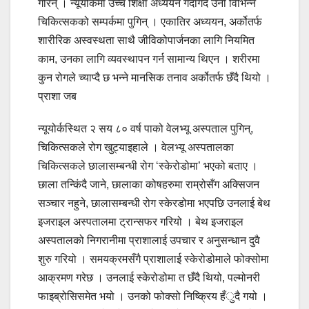
गरिन् । न्यूयोर्कमा उच्च शिक्षा अध्ययन गर्दागर्दै उनी विभिन्न
चिकित्सकको सम्पर्कमा पुगिन् । एकातिर अध्ययन, अर्कोतर्फ
शारीरिक अस्वस्थता साथै जीविकोपार्जनका लागि नियमित
काम, उनका लागि व्यवस्थापन गर्न सामान्य थिएन । शरीरमा
कुन रोगले च्याप्दै छ भन्ने मानसिक तनाव अर्कोतर्फ छँदै थियो ।
प्राशा जब
न्यूयोर्कस्थित २ सय ८० वर्ष पाको वेलभ्यू अस्पताल पुगिन्,
चिकित्सकले रोग खुट्याइहाले । वेलभ्यू अस्पतालका
चिकित्सकले छालासम्बन्धी रोग ‘स्केरोडोमा’ भएको बताए ।
छाला तन्किंदै जाने, छालाका कोषहरुमा राम्रोसँग अक्सिजन
सञ्चार नहुने, छालासम्बन्धी रोग स्केरडोमा भएपछि उनलाई बेथ
इजराइल अस्पतालमा ट्रान्सफर गरियो । बेथ इजराइल
अस्पतालको निगरानीमा प्राशालाई उपचार र अनुसन्धान दुवै
शुरु गरियो । समयक्रमसँगै प्राशालाई स्केरोडोमाले फोक्सोमा
आक्रमण गरेछ । उनलाई स्केरोडोमा त छँदै थियो, पल्मोनरी
फाइब्रोसिसमेत भयो । उनको फोक्सो निष्क्रिय हँुदै गयो ।