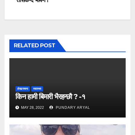
तासकन्द भाषण !
RELATED POST
लेख/रचना
स्वास्थ्य
किन हामी बिमारी भैरहन्छौ ? -१
MAY 28, 2022
PUNDARY ARYAL