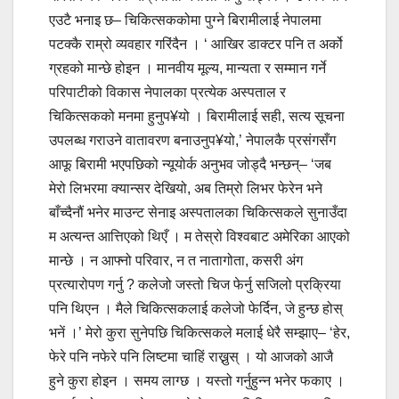
एउटै भनाइ छ– चिकित्सककोमा पुग्ने बिरामीलाई नेपालमा
पटक्कै राम्रो व्यवहार गरिंदैन । ‘ आखिर डाक्टर पनि त अर्को
ग्रहको मान्छे होइन । मानवीय मूल्य, मान्यता र सम्मान गर्ने
परिपाटीको विकास नेपालका प्रत्येक अस्पताल र
चिकित्सकको मनमा हुनुप¥यो । बिरामीलाई सही, सत्य सूचना
उपलब्ध गराउने वातावरण बनाउनुप¥यो,’ नेपालकै प्रसंगसँग
आफू बिरामी भएपछिको न्यूयोर्क अनुभव जोड्दै भन्छन्– ‘जब
मेरो लिभरमा क्यान्सर देखियो, अब तिम्रो लिभर फेरेन भने
बाँच्दैनौं भनेर माउन्ट सेनाइ अस्पतालका चिकित्सकले सुनाउँदा
म अत्यन्त आत्तिएको थिएँ । म तेस्रो विश्वबाट अमेरिका आएको
मान्छे । न आफ्नो परिवार, न त नातागोता, कसरी अंग
प्रत्यारोपण गर्नु ? कलेजो जस्तो चिज फेर्नु सजिलो प्रक्रिया
पनि थिएन । मैले चिकित्सकलाई कलेजो फेर्दिन, जे हुन्छ होस्
भनें ।’ मेरो कुरा सुनेपछि चिकित्सकले मलाई धेरै सम्झाए– ‘हेर,
फेरे पनि नफेरे पनि लिष्टमा चाहिं राख्नुस् । यो आजको आजै
हुने कुरा होइन । समय लाग्छ । यस्तो गर्नुहुन्न भनेर फकाए ।