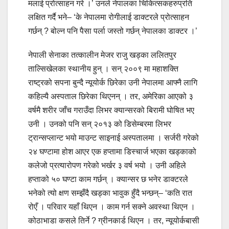
मलाई प्रोत्साहन गरे ।’ उनले नेपालका चिकित्सकहरुप्रति
लक्षित गर्दै भने– ‘के नेपालमा रोगीलाई डाक्टरले प्रोत्साहन
गर्छन् ? बोल्न पनि पैसा पर्ला जस्तो गर्छन् नेपालका डाक्टर ।’
नेपाली सेनाका तत्कालीन मेजर राजु खड्का ललितपुर
ताल्सिखेलका स्थानीय हुन् । सन् २००९ मा महाशक्ति
राष्ट्रको सपना बुन्दै न्यूयोर्क छिरेका उनी नेपालमा आफ्नै लागि
कहिल्यै अस्पताल छिरेका थिएनन् । तर, अमेरिका आएको ३
वर्षमै शरीर जाँच गराउँदा लिभर क्यान्सरको बिरामी घोषित भए
उनी । उनको पनि सन् २०१३ को डिसेम्बरमा लिभर
ट्रान्सप्लान्ट भयो माउन्ट साइनाई अस्पतालमा । सर्जरी गरेको
२४ घण्टामा होश आएर एक हप्तामा डिस्चार्ज भएका खड्काको
कलेजो प्रत्यारोपण गरेको भर्खर ३ वर्ष भयो । उनी अहिले
हप्ताको ५० घण्टा काम गर्छन् । क्यान्सर छ भनेर डाक्टरले
भनेको त्यो क्षण सम्झँदै खड्का भावुक हुँदै भन्छन्– ‘कति रात
रोएँ । परिवार यहाँ थिएन । काम गर्न सक्ने अवस्था थिएन ।
कोठाभाडा कसले तिर्ने ? ग्रीनकार्ड थिएन । तर, न्यूयोर्कबासी