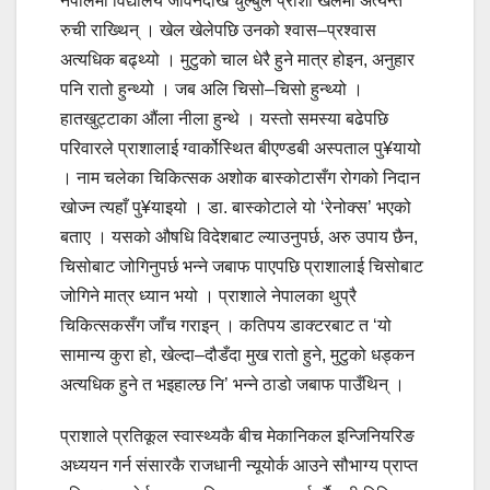
नेपालमा विद्यालय जीवनदेखि चुल्बुले प्राशा खेलमा अत्यन्त
रुची राख्थिन् । खेल खेलेपछि उनको श्वास–प्रश्वास
अत्यधिक बढ्थ्यो । मुटुको चाल धेरै हुने मात्र होइन, अनुहार
पनि रातो हुन्थ्यो । जब अलि चिसो–चिसो हुन्थ्यो ।
हातखुट्टाका औंला नीला हुन्थे । यस्तो समस्या बढेपछि
परिवारले प्राशालाई ग्वार्कोस्थित बीएण्डबी अस्पताल पु¥यायो
। नाम चलेका चिकित्सक अशोक बास्कोटासँग रोगको निदान
खोज्न त्यहाँ पु¥याइयो । डा. बास्कोटाले यो ‘रेनोक्स’ भएको
बताए । यसको औषधि विदेशबाट ल्याउनुपर्छ, अरु उपाय छैन,
चिसोबाट जोगिनुपर्छ भन्ने जबाफ पाएपछि प्राशालाई चिसोबाट
जोगिने मात्र ध्यान भयो । प्राशाले नेपालका थुप्रै
चिकित्सकसँग जाँच गराइन् । कतिपय डाक्टरबाट त ‘यो
सामान्य कुरा हो, खेल्दा–दौडँदा मुख रातो हुने, मुटुको धड्कन
अत्यधिक हुने त भइहाल्छ नि’ भन्ने ठाडो जबाफ पाउँथिन् ।
प्राशाले प्रतिकूल स्वास्थ्यकै बीच मेकानिकल इन्जिनियरिङ
अध्ययन गर्न संसारकै राजधानी न्यूयोर्क आउने सौभाग्य प्राप्त