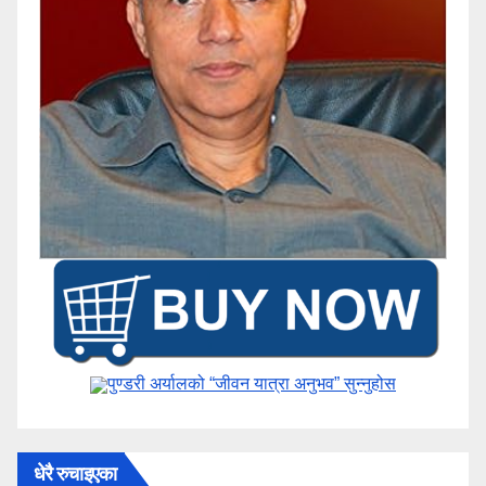
पुण्डरी अर्यालको “जीवन यात्रा अनुभव” ​सुन्नुहोस
धेरै रुचाइएका