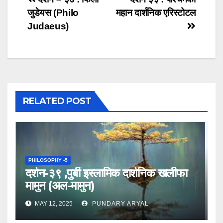
Post
जुडेयस (Philo
महान दार्शनिक एरिस्टोटल
navigation
Judaeus)
RELATED POST
PHILOSOPHY -5
दर्शन-३९ ,पुर्बी इस्लामिक दार्शनिक खलीफा
मामुन (अल-मामुन)
MAY 12, 2025
PUNDARY ARYAL