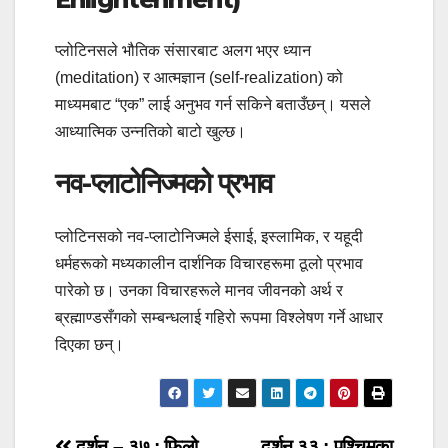
प्लोटिनसले भौतिक संसारबाट अलग भएर ध्यान
(meditation) र आत्मज्ञान (self-realization) को
माध्यमबाट “एक” लाई अनुभव गर्न सकिने बताउँछन्। यसले
आध्यात्मिक उन्नतिको बाटो खुल्छ।
नव-प्लाटोनिज्मको प्रभाव
प्लोटिनसको नव-प्लाटोनिज्मले ईसाई, इस्लामिक, र यहूदी
धर्महरूको मध्यकालीन दार्शनिक विचारहरूमा ठूलो प्रभाव
पारेको छ। उनका विचारहरूले मानव जीवनको अर्थ र
ब्रह्माण्डसँगको सम्बन्धलाई गहिरो रूपमा विश्लेषण गर्ने आधार
दिएका छन्।
दर्शन – ३७ : फिलो
दर्शन ३३ : पश्चिमका