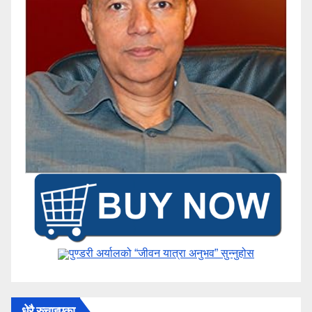
पुण्डरी अर्यालको “जीवन यात्रा अनुभव” ​सुन्नुहोस
धेरै रुचाइएका