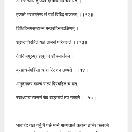
अभिसन्धाय तु फलं दम्भार्थमपि चैव यत् ।
इज्यते भरतश्रेष्ठ तं यज्ञं विध्दि राजसम् ।।१२॥
बिधिहिनमसृष्टान्नं मन्त्रहिनमदक्षिणम् ।
श्रध्दाविरहितं यज्ञं तामसं परिचक्षते ।।१३॥
देवद्विजगुरुप्राज्ञपुजनं शौचमार्जवम् ।
ब्रह्मचर्यमहिँसा च शारिरं तप उच्यते ।।१४॥
अनुद्वेगकरं वाक्यं सत्यं प्रियहितं च यत् ।
स्वाध्यायाभ्यसनं चैव वाङ्ग्मयं तप उच्यते ।।१५॥
भावार्थ: यज्ञ गर्नु नै पर्छ भन्ने मान्यताले कर्तब्य ठानेर फलको