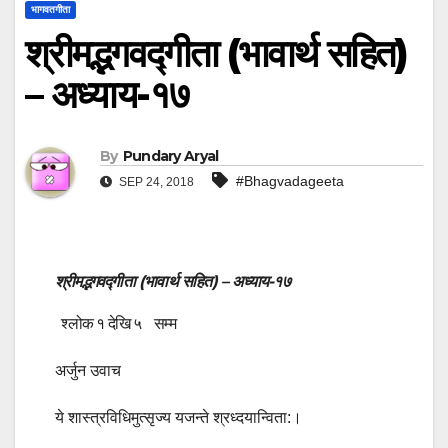
भागवतगीता
श्रीमद्भगवद्गीता (भावार्थ सहित)
– अध्याय-१७
By
Pundary Aryal
#Bhagvadageeta
SEP 24, 2018
श्रीमद्भगवद्गीता (भावार्थ सहित) – अध्याय-१७
श्लोक १ देखि ५ सम्म
अर्जुन उवाच
ये शास्त्रविधिमुत्सृज्य यजन्ते श्रध्दयान्विता:।