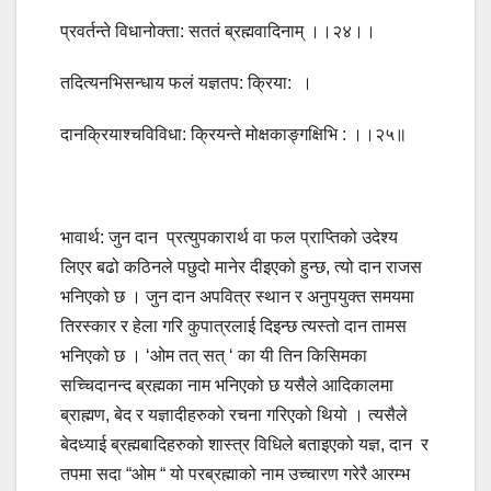
प्रवर्तन्ते विधानोक्ता: सततं ब्रह्मवादिनाम् ।।२४।।
तदित्यनभिसन्धाय फलं यज्ञतप: क्रिया: ।
दानक्रियाश्चविविधा: क्रियन्ते मोक्षकाङ्गक्षिभि : ।।२५॥
भावार्थ: जुन दान प्रत्युपकारार्थ वा फल प्राप्तिको उदेश्य
लिएर बढो कठिनले पछुदो मानेर दीइएको हुन्छ, त्यो दान राजस
भनिएको छ । जुन दान अपवित्र स्थान र अनुपयुक्त समयमा
तिरस्कार र हेला गरि कुपात्रलाई दिइन्छ त्यस्तो दान तामस
भनिएको छ । ‘ओम तत् सत् ‘ का यी तिन किसिमका
सच्चिदानन्द ब्रह्मका नाम भनिएको छ यसैले आदिकालमा
ब्राह्मण, बेद र यज्ञादीहरुको रचना गरिएको थियो । त्यसैले
बेदध्याई ब्रह्मबादिहरुको शास्त्र विधिले बताइएको यज्ञ, दान र
तपमा सदा “ओम “ यो परब्रह्माको नाम उच्चारण गरेरै आरम्भ