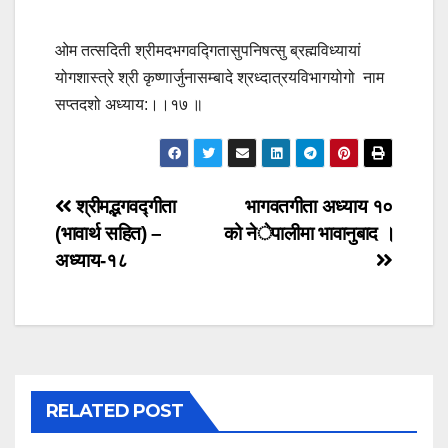
ओम तत्सदिती श्रीमदभगवद्गितासुपनिषत्सु ब्रह्मविध्यायां
योगशास्त्रे श्री कृष्णार्जुनासम्बादे श्रध्दात्रयविभागयोगो नाम
सप्तदशो अध्याय:।।१७ ॥
Post
श्रीमद्भगवद्गीता
भागवतगीता अध्याय १०
(भावार्थ सहित) –
को नेपालीमा भावानुबाद ।
navigation
अध्याय-१८
RELATED POST