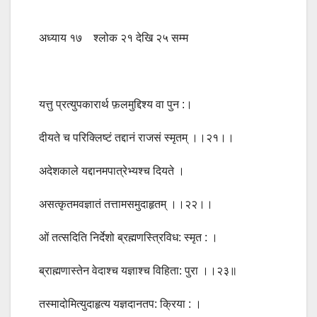
अध्याय १७ श्लोक २१ देखि २५ सम्म
यत्तु प्रत्युपकारार्थ फ़लमुद्दिश्य वा पुन :।
दीयते च परिक्लिष्टं तद्दानं राजसं स्मृतम् ।।२१।।
अदेशकाले यद्दानमपात्रेभ्यश्च दियते ।
असत्कृतमवज्ञातं तत्तामसमुदाहृतम् ।।२२।।
ओं तत्सदिति निर्देशो ब्रह्मणस्त्रिविध: स्मृत : ।
ब्राह्मणास्तेन वेदाश्च यज्ञाश्च विहिता: पुरा ।।२३॥
तस्मादोमित्युदाहृत्य यज्ञदानतप: क्रिया : ।