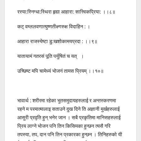
रस्या:स्निग्धा:स्थिरा हृद्या आहारा: सात्त्विकप्रिया: ।।८॥
कट् वम्ललवणात्युष्णतीक्ष्णरुक्ष विदाहिन : ।
आहारा राजस्येष्टा डु:खशोकामयप्रदा : ।।९॥
यातायामं गतरसं पूति पर्युषितं च यत् ।
उच्छिष्ट मपि चामेध्यं भोजनं तामस प्रियम् ।।१०॥
भावार्थ : शरीरमा रहेका भुतसमुदायहरुलाई र अन्तस्करणमा
रहने म परमात्मालाइ सताउने दुख दिने ति अज्ञानी मुर्खहरुलाई
आसुरी प्रवृति हुन् भनेर जान । सबै प्रकृतिमा मानिसहरुलाई
प्रिय लाग्ने भोजन पनि तिन किसिमका हुन्छन त्यसै गरि
तपस्या, तप, दान पनि तिन प्रकारका हुन्छन । तिनिहरुको यी