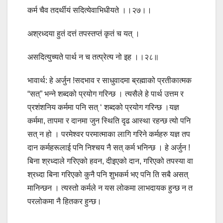
कर्म चैव तदर्थीयं सदित्येवाभिधीयते ।।२७।।
अश्रध्दया हुतं दत्तं तपस्तप्तं कृतं च यत् ।
असदित्युच्यते पार्थ न च तत्प्रेत्य नो इह ।।२८॥
भावार्थ: हे अर्जुन !सदभाव र साधुवादमा ब्रह्माको प्रतीकात्मक
“सत्” भन्ने शब्दको प्रयोग गरिन्छ । त्यसैले हे पार्थ उत्तम र
प्रशंशनिय कर्ममा पनि सत् ‘ शब्दको प्रयोग गरिन्छ ।यज्ञ
कर्ममा, तापमा र दानमा जुन स्थिति दृढ आस्था रहन्छ त्यो पनि
सत् न हो । परमेश्वर परमात्माका लागि गरिने कर्महरु यज्ञ तप
दान कर्महरूलाई पनि निश्चय नै सत् कर्म भनिन्छ । हे अर्जुन !
बिना श्रध्दाले गरिएको हवन, दीइएको दान, गरिएको तपस्या वा
श्रध्दा बिना गरिएको कुनै पनि शुभकर्म भए पनि ति सबै असत्
मानिन्छन । त्यस्तो कर्मले न यस लोकमा लाभदायक हुन्छ न त
परलोकमा नै हितकर हुन्छ।