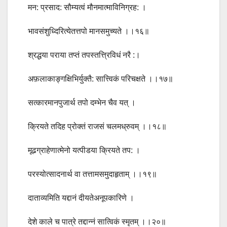
मन: प्रसाद: सौम्यत्वं मौनमात्माविनिग्रह: ।
भावसंशुध्दिरित्येतत्तपो मानसमुच्यते ।।१६॥
श्रद्धया पराया तप्तं तपस्तत्त्रिविधं नरै :।
अफ़लाकाङ्गक्षिभिर्युक्तै: सात्त्विकं परिचक्षते ।।१७॥
सत्कारमानपुजार्थ तपो दम्भेन चैव यत् ।
क्रियते तदिह प्रोक्तं राजसं चलमध्रुवम् ।।१८॥
मूढग्राहेणात्मेनो यत्पीडया क्रियते तप: ।
परस्योत्सादनार्थ वा तत्तामसमुदाहृताम् ।।१९॥
दाताव्यमिति यद्दानं दीयतेअनूपकारिणे ।
देशे काले च पात्रे तद्दान्नं सात्विकं स्मृतम् ।।२०॥