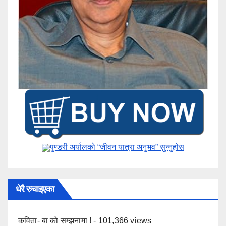
पुण्डरी अर्यालको “जीवन यात्रा अनुभव” ​सुन्नुहोस
धेरै रुचाइएका
कविता- बा को सम्झनामा !
- 101,366 views