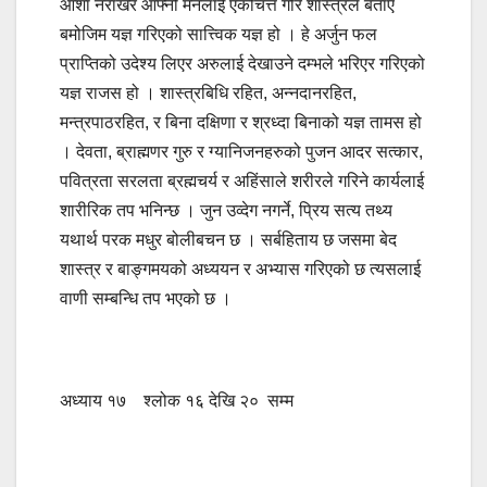
आशा नराखेर आफ्नो मनलाई एकचित्त गरि शास्त्रले बताए
बमोजिम यज्ञ गरिएको सात्त्विक यज्ञ हो । हे अर्जुन फल
प्राप्तिको उदेश्य लिएर अरुलाई देखाउने दम्भले भरिएर गरिएको
यज्ञ राजस हो । शास्त्रबिधि रहित, अन्नदानरहित,
मन्त्रपाठरहित, र बिना दक्षिणा र श्रध्दा बिनाको यज्ञ तामस हो
। देवता, ब्राह्मणर गुरु र ग्यानिजनहरुको पुजन आदर सत्कार,
पवित्रता सरलता ब्रह्मचर्य र अहिंसाले शरीरले गरिने कार्यलाई
शारीरिक तप भनिन्छ । जुन उव्देग नगर्ने, प्रिय सत्य तथ्य
यथार्थ परक मधुर बोलीबचन छ । सर्बहिताय छ जसमा बेद
शास्त्र र बाङ्गमयको अध्ययन र अभ्यास गरिएको छ त्यसलाई
वाणी सम्बन्धि तप भएको छ ।
अध्याय १७ श्लोक १६ देखि २० सम्म