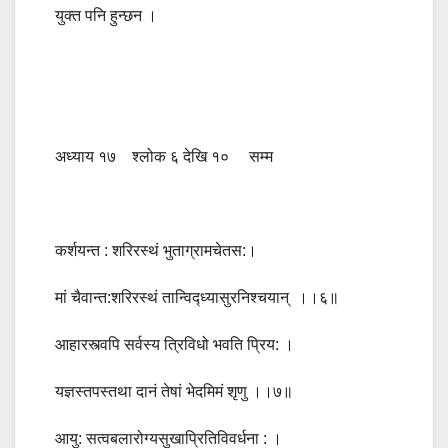
युक्त पनि हुन्छन ।
अध्याय १७ श्लोक ६ देखि १० सम्म
कर्शयन्त : शरिरस्थं भुताग्रामचेतस:।
मां चैवान्त:शरिरस्थं तान्विद्ध्यासुरनिश्चयान् ।।६॥
आहारस्त्वपि सर्वस्य त्रिविधो भवति प्रिय: ।
यज्ञस्तपस्तथा दानं तेषां भेदमिमं शृणु ।।७॥
आयु: सत्वबलारोग्यसुखाप्रितिविवर्धना : ।