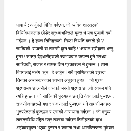
भावार्थ : अर्जुनले बिन्ति गर्दछन, जो व्यक्ति शास्त्रको
बिधिविधानलाइ छोडेर श्रध्दाभक्तिले युक्त भै यज्ञ पुजादी कर्म
गर्दछन । हे कृष्ण तिनिहरुको निष्ठा स्थिति कस्तो हो ?
सात्विकी, राजसी वा तामसी कुन चाहि ! भगवान श्रीकृष्ण भन्नु
हुन्छ ! समग्र देहधारीहरुको स्वभावबाट उत्पन्न हुने श्रध्दा
सात्त्विकी, राजस र तामस तिन प्रकारका नै हुन्छन । त्यस
बिषयलाई मसंग सुन ! हे अर्जुन ! सबै प्राणिहरुको श्रध्दा
तिनका अन्तस्करणको स्वभाव अनुरूप हुन्छ । जो पुरुष
श्रध्दामय छ त्यसैले जसको जस्तो श्रध्दा छ, त्यो स्वयम पनि
त्यहि हुन्छ । जो सात्त्विकी पुरुषहरु छन् ति देवतालाई पुज्दछन,
राजसीजनहरुले यक्ष र राक्षसलाई पुज्दछन भने तामसीजनहरु
भुतप्रेतलाई पुज्दछन र उसको आराधाना गर्दछन । जो मनुष्य
शास्त्रविधि रहित उग्र तपस्या गर्दछन तिनीहरुको दम्भ
अहंकारयुक्त भएका हुन्छन र कामना तथा आसक्तिजन्य मुढेबल