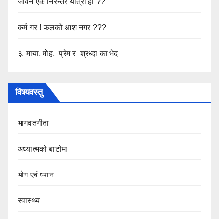
जीवन एक निरन्तर यात्रा हो ??
कर्म गर ! फलको आश नगर ???
३. माया, मोह, प्रेम र श्रध्दा का भेद
विषयवस्तु
भागवतगीता
अध्यात्मको बाटोमा
योग एवं ध्यान
स्वास्थ्य