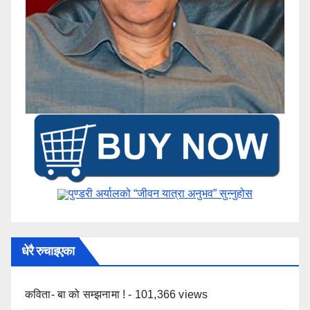
पुण्डरी अर्यालको “जीवन यात्रा अनुभव” ​सुन्नुहोस
धेरै रुचाइएका
कविता- बा को सम्झनामा !
- 101,366 views