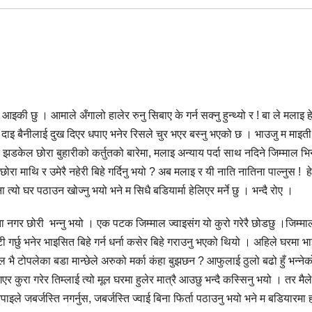
की छु । आमाले अँगालो हालेर रुनु सिबाए के गर्न सक्नु हुन्थ्यो र ! बा ले मलाइ हे
न्छ । दाइ बैनीलाई दुख दिएर धपाए भनेर रिसले चुर भएर बस्नु भएको छ । भाउजु म माइ
, ति झडकेल छोरा बुहारीको कर्तुतको बारेमा, मलाइ अन्याय पर्दा साथ नदिने जिम्माल भ
रा माथि र उमेरै नहेरी बिहे गर्दिनु भयो ? अब मलाइ र यी नाति नातिना पाल्नुस ! हे
यो घर पठाउन खोज्नु भयो भने म सिधै बडियार्मा हेलिएर मर्ने छु । भन्दै रोए ।
्ता नगर छोरी भन्नु भयो । एक पटक जिम्माल ज्वाइसंग यो कुरो गरेरै छोडछु ।जिम्माल
ी गर्छु भनेर भाइसित बिहे गर्न धर्ना कसेर बिहे गराउनु भएको थियो । अहिले घरमा भ
 भै टोपलेका बडा मान्छेले अरुको मर्का कंहा बुझछन ? आफुलाई ठुलो बढो हुँ भन्नेक
एर कुरा गरेर तिम्लाई त्यो मूल घरमा हुलेर मात्रै आउछु भन्दै कस्सिनु भयो । तर मैल
ाइले जबर्जस्ति नगर्नुस, जबर्जस्ति ज्वाई बिना फिर्ता पठाउनु भयो भने म बडियारमा 