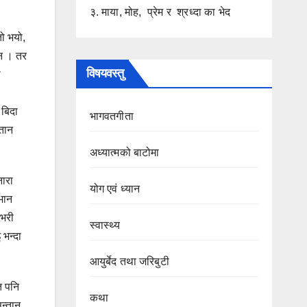
३. माया, मोह, प्रेम र श्रध्दा का भेद
तो भयो,
एन । तर
विषयवस्तु
ा
 बिदा
भागवतगीता
्तान
अध्यात्मको बाटोमा
ारा
योग एवं ध्यान
 भान
नभरी
स्वास्थ्य
भन्दा
आयुर्बेद तथा जरिबुटी
ि पनि
कथा
सन्तान