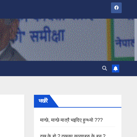
भर्खरै
मान्छे, मान्छे मात्रै भइदिए हुन्थ्यो ???
दुख के हो ? दुखका कारणहरु के हुन ?