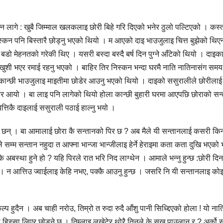
न लागे : खुबै जिम्माल खलकलाइ छोरी बिहे गरि दिएको भनेर ठुलो पल्टिएको । कस्
्कन पनि बिस्तारै छोड्नु भएको थियो । म आएको दाइ भाउजुलाइ चित्त बुझेको थि
 बडो मेहनतको गरेकी थिए । यसरी बस्दा बस्दै बर्ष दिन पुग्ने आँटेको थियो । दाइक
ै खुशी भएर रमाई रहनु भएको । बाहिर तिर निस्कन भन्दा घरमै नाति नातिनासंग समय
राएर कान्छी भाउजुलाइ माइतीमा छोडेर आउनु भएको थियो । दाइको ससुरालीले छोरीलाई
 खबर आयो । बा लाइ पनि लागेको थियो होला कान्छी बुहारी घरमा आएपछि छोराको सन
बित्तिकै दाइलाई ससुराली पठाई हाल्नु भयो ।
 छन् । बा आमालाई छोरा कै सन्तानको पिर छ ? अब मैले यी सन्तानलाई कसरी किन
 सम्म सन्तान नहुदा त आफ्ना भान्जा भान्जीलाइ हेर्ने हेराइमा कता कता दुखि भएको
 अबस्था हुने हो ? यहि पिरले रात भरि निद लाग्थेन । आमाले भन्नु हुन्छ :छोरी दि
 न आत्तिउ ज्वाईलाइ केहि नभए, पक्कै आउनु हुन्छ । जसरि नि यी सन्तानलाइ कोइ 
्प हुदैन । अब चाही नरोउ, तिम्रो त रुदा रुदै आँशु पानी सिध्द्दिएको होला ! यो नात
ो हिस्सा लिएर छोडने छ । तिम्लाइ लखेटेर थोरै तिनले के सुख पाउलान् र ? अर्को 