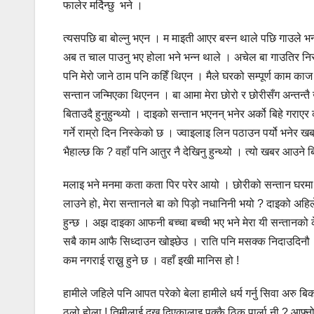
फालेर मर्दिन्छु भने ।
त्यसपछि बा बोल्नु भएन । म माइती आएर बस्न थाले पछि गाउले भन्
अब त चाल पाउनु भए होला भने भन्न थाले । अचेल बा गाउतिर निस
पनि मेरो जाने ठाम पनि कहिँ थिएन । मैले घरको सम्पूर्ण काम काज
सन्तान जन्मिएका थिएनन । बा आमा मेरा छोरो र छोरीसँग अन्तन्त
बिताउदै हुनुहुन्थ्यो । दाइको सन्तान भएनन् भनेर अर्को बिहे ग
गर्ने राम्रो दिन निस्केको छ । ज्वाइलाइ लिन पठाउन पर्यो भनेर
भैहाल्छ कि ? वहाँ पनि आतुर नै देखिनु हुन्थ्यो । त्यो खबर आउने 
मलाइ भने मनमा कता कता पिर परेर आयो । छोरीको सन्तान घरमा
लाउने हो, मेरा सन्तानले बा को पिड़ो नधानिनी भयो ? दाइको अहिले
हुन्छ । अझ दाइका आफनी बच्चा बच्ची भए भने मेरा यी सन्तानको के
सबै काम आफै सिध्दाउन खोझ्छेउ । राति पनि मसक्क निदाउदिनौ ।
कम नगराई राख्नु हुने छ । वहाँ इखी मानिस हो !
हामीले जहिले पनि आपत परेको बेला हामीले धर्य गर्नु सिवा अरु बिकल
ठुलो होला ! तिमीलाई दुख दिएकालाइ पक्कै ठिक पार्ला नी ? आफ्न