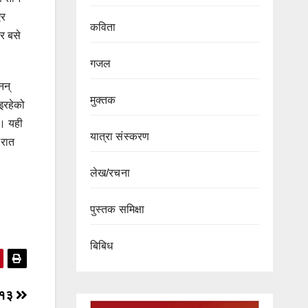
एर
कविता
एर बसे
गजल
नन्
मुक्तक
भइरहेको
 । यही
यात्रा संस्करण
 रात
लेख/रचना
पुस्तक समिक्षा
बिबिध
 १३