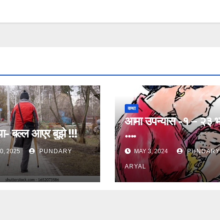
कथा
आमा उपन्यास -१ – २३ 
- बल्ल आएर बुझे !!!
….
0, 2025
PUNDARY
MAY 3, 2024
PUNDARY
ARYAL