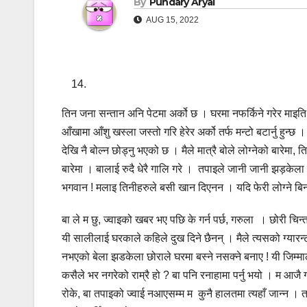
By
Pundary Aryal
AUG 15, 2022
तिन जना सन्तान अनि पेटमा अर्को छ । घरमा नफर्किने गरेर माइति आइ
आँखामा आँशु खस्ला जस्तो गरि हेरेर अर्को तर्फ मन्टो बटार्नु हु
देखि नै बोल्न छोड्नु भएको छ । मैले मात्रै बोले लोग्नेको बारेमा
बारेमा । बालाई रुदै धेरै गालि गरे । तपाइले जानी जानी झड़केला छो
भगवान ! मलाइ तिनीहरुले बसी खान दिएनन । यदि फेरी लोग्ने बिना त्
बा ले म छु, ज्वाइको खबर भए पछि के गर्न पर्छ, गरुला । छोरी चिन
यी सालीलाई घरकाले कहिले दुख दिने छैनन् । मैले त्यसको ग्यारन्ट
नभएको बेला झडकेला छोराले घरमा बस्ने नसक्ने बनाए ! यी जिम्माल
कसैले भर नगरेको राम्रै हो ? बा पनि रनाहामा पर्नु भयो । म आजै ग
रोके, बा तपाइको ज्वाई नआएसम्म म कुनै हालतमा त्यहाँ जान्न । तप