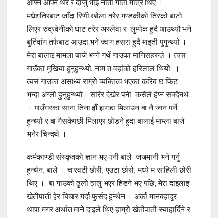
आफ्नै आफ्नै थर र दाजु भाइ नाता गोता मात्रै थिए ।
मधेशतिरबाट जाँदा रिणी खोला तरेर गण्डकीको तिरको बाटो
लिएर रुद्रवेनीको घाट तरेर अस्लेवा र लुम्पेक हुदै आउथ्यौ भने
बुर्तिवांग तर्फबाट आउदा भने ज्वांग हसरा हुदै माइती पुगुन्थ्यो ।
मेरा बालाइ मामला बाजे भन्ने गर्थे गाउका मानिसहरुले । त्यस
गाउँका मुखिया हुनुहुन्थ्यो, नाम त वहांको हरिलाल थियो ।
त्यस गाउका असाध्य राम्रो व्यक्तित्व भएका करिब छ फिट
भन्दा अग्लो हुनुहुन्थ्यो। सरिर देखेर पनी कसैले हेप्न सक्दैनथे
। गाउँघरका साना तिना झैँ झगडा मिलाउन बा नै जान पर्ने
हुन्थ्यो र बा गैसकेपछी मिलाएर छोडने हुदा बालाई माम्ला बाजे
भनेर चिन्दथे ।
कर्मकाण्डी संस्कृतको ज्ञान भए पनी बाले जजमानी भने गर्नु
हुन्थेन, बाले । चारवटी छोरी, एउटा छोरो, मध्ये म साहिली छोरी
थिए । बा गाउको ठुलो ठालु भएर हिडने भए पछि, मेरा दाइलाइ
खेतीपाती हेर बिचार गर्दा फुर्सद हुन्थेन । अर्का मानबहादुर
थापा मगर अर्थात माने दाइले थिए हाम्रो खेतीपाती स्याहार्दिने र