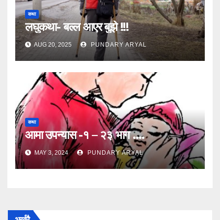
कथा
लघुकथा- बल्ल आएर बुझे !!!
AUG 20, 2025
PUNDARY ARYAL
कथा
आमा उपन्यास -१ – २३ भाग ….
MAY 3, 2024
PUNDARY ARYAL
भर्खरै