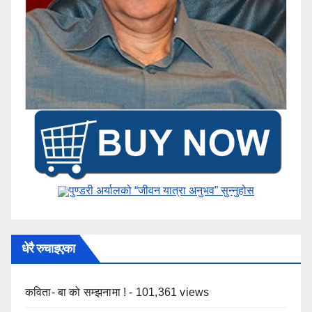
पुण्डरी अर्यालको “जीवन यात्रा अनुभव” ​सुन्नुहोस
धेरै रुचाइएका
कविता- बा को सम्झनामा !
- 101,361 views