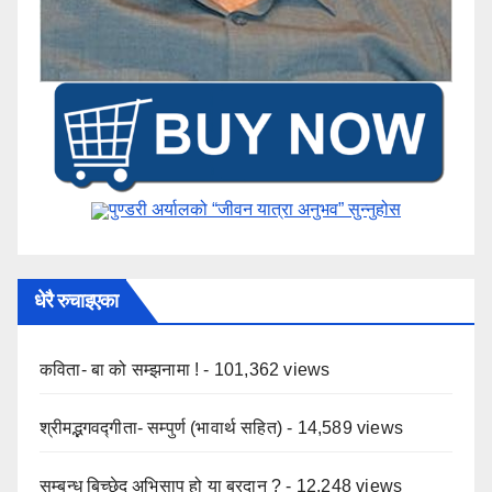
पुण्डरी अर्यालको “जीवन यात्रा अनुभव” ​सुन्नुहोस
धेरै रुचाइएका
कविता- बा को सम्झनामा !
- 101,362 views
श्रीमद्भगवद्गीता- सम्पुर्ण (भावार्थ सहित)
- 14,589 views
सम्बन्ध बिच्छेद अभिसाप हो या बरदान ?
- 12,248 views