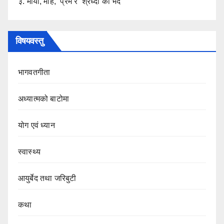
३. माया, मोह, प्रेम र श्रध्दा का भेद
विषयवस्तु
भागवतगीता
अध्यात्मको बाटोमा
योग एवं ध्यान
स्वास्थ्य
आयुर्बेद तथा जरिबुटी
कथा