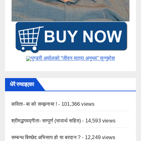
पुण्डरी अर्यालको “जीवन यात्रा अनुभव” ​सुन्नुहोस
धेरै रुचाइएका
कविता- बा को सम्झनामा !
- 101,366 views
श्रीमद्भगवद्गीता- सम्पुर्ण (भावार्थ सहित)
- 14,593 views
सम्बन्ध बिच्छेद अभिसाप हो या बरदान ?
- 12,249 views