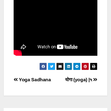
Post
Yoga Sadhana
योगा (yoga) |५
navigation