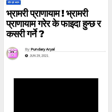
योग एवं ध्यान
भ्रामरी प्राणायाम ! भ्रामरी
प्राणायाम गरेर के फाइदा हुन्छ र
कसरी गर्ने ?
By
Pundary Aryal
JUN 29, 2021