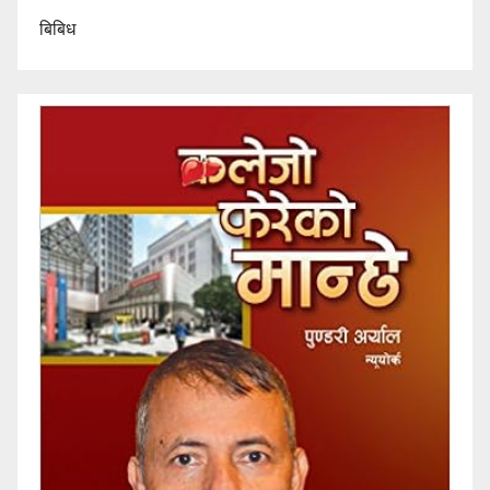
बिबिध