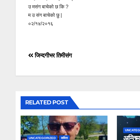
उ मसंग बाचेको छ कि ?
म उ संग बाचेको छु |
०२/१४/२०१६
Post
जिन्दगीभर तिमीसंग
navigation
RELATED POST
UNCATEG
अन्तिम
UNCATEGORIZED
कविता