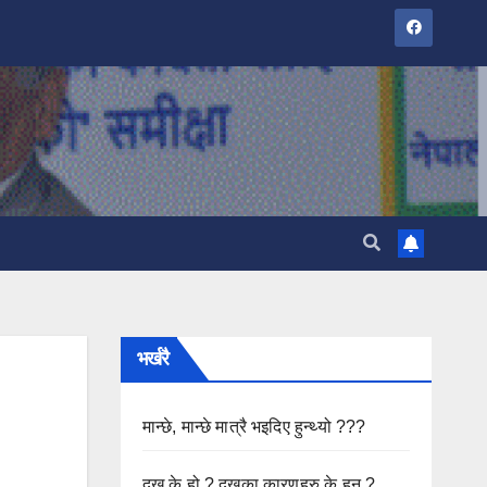
भर्खरै
मान्छे, मान्छे मात्रै भइदिए हुन्थ्यो ???
दुख के हो ? दुखका कारणहरु के हुन ?