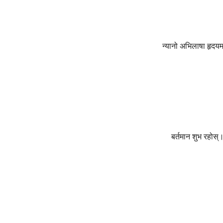
ै बाँच्ने.
न्यानो अभिलाषा हृदयम
े कामना। बर्तमान शुभ रहोस्