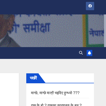
भर्खरै
मान्छे, मान्छे मात्रै भइदिए हुन्थ्यो ???
दुख के हो ? दुखका कारणहरु के हुन ?