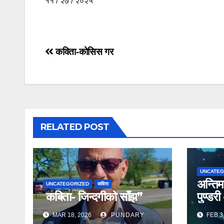
११ / २७ / २०२५
Post
कविता-कोसिस गर
navigation
RELATED POST
UNCATEG
अन्तिम
UNCATEGORIZED
कविता
कबिता- जिन्दगीको साँझ”
पुण्डरी
MAR 18, 2026
PUNDARY
FEB 3