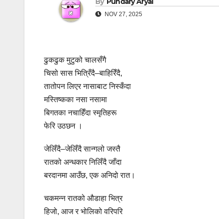
By
Pundary Aryal
NOV 27, 2025
ढुकढुक मुटुको चालसँगै
चिसो सास भित्रिँदै–बाहिरिँदै,
तातोपन लिएर नासाबाट निस्कँदा
मस्तिष्कका नसा नसामा
बिगतका नचाहिँदा स्मृतिहरू
फेरि उठछन ।
जेलिँदै–जेलिँदै सान्गलो जस्तै
रातको अन्धकार निलिँदै जाँदा
बरदानमा आउँछ, एक अनिदो रात।
चकमन्न रातको औडाहा भित्र
हिजो, आज र भोलिको वरिपरि