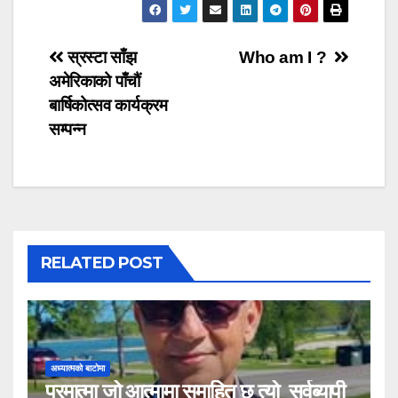
Post
स्रस्टा साँझ
Who am I ?
अमेरिकाको पाँचौं
navigation
बार्षिकोत्सव कार्यक्रम
सम्पन्न
RELATED POST
अध्यात्मको बाटोमा
परमात्मा जो आत्मामा समाहित छ त्यो सर्वब्यापी