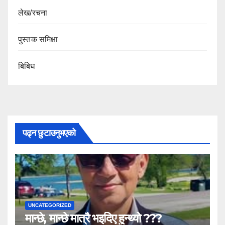
लेख/रचना
पुस्तक समिक्षा
बिबिध
पढ्न छुटाउनुभएको
UNCATEGORIZED
मान्छे, मान्छे मात्रै भइदिए हुन्थ्यो ???