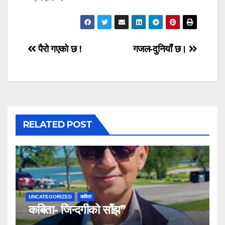
Post
पैरो गएको छ !
गजल-दुनियाँ छ।
navigation
RELATED POST
UNCATEGORIZED
कविता
कबिता- जिन्दगीको साँझ”