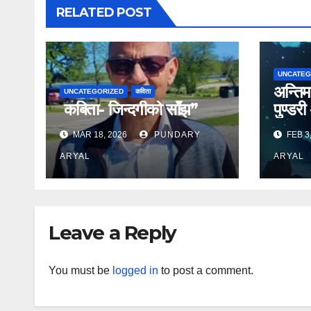
RELATED POST
UNCATEG
अन्तिम
UNCATEGORIZED
कविता
कबिता- जिन्दगीको साँझ”
पुण्डरी
MAR 18, 2026
PUNDARY
FEB 3
ARYAL
ARYAL
Leave a Reply
You must be
logged in
to post a comment.