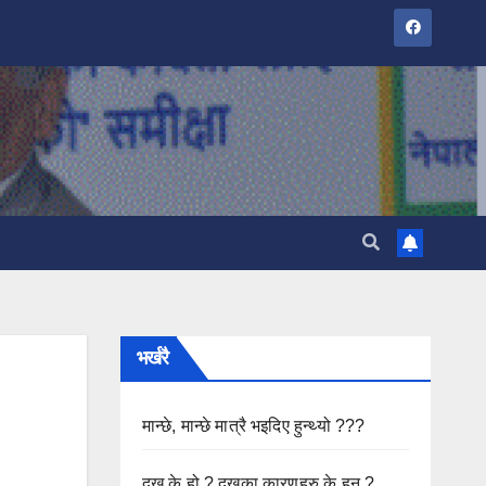
भर्खरै
मान्छे, मान्छे मात्रै भइदिए हुन्थ्यो ???
दुख के हो ? दुखका कारणहरु के हुन ?