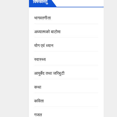
विषयवस्तु
भागवतगीता
अध्यात्मको बाटोमा
योग एवं ध्यान
स्वास्थ्य
आयुर्बेद तथा जरिबुटी
कथा
कविता
गजल