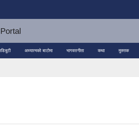
जडिबुटी
अध्यात्मको बाटोमा
भागवतगीता
कथा
मुक्तक