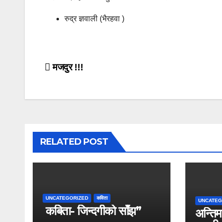
रुद्र ज्ञवाली (भैरहवा )
Post
मजदुर !!!
navigation
RELATED POST
UNCATEGORIZED
कविता
UNCATEG
कबिता- जिन्दगीको साँझ”
अन्तिम