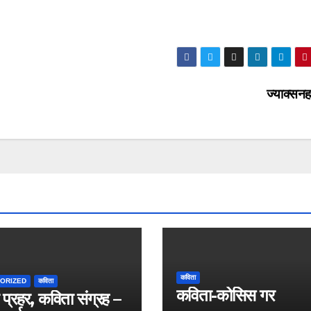
ज्याक्सन
कविता
ORIZED
कविता
कविता-कोसिस गर
 प्रहर, कविता संग्रह –