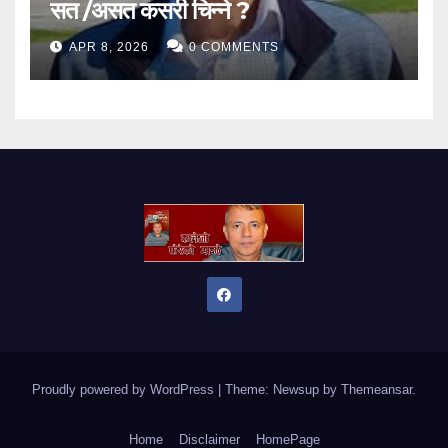
सत /असत कसरी चिन्ने ?
APR 8, 2026
0 COMMENTS
Proudly powered by WordPress
|
Theme: Newsup by
Themeansar
.
Home
Disclaimer
HomePage