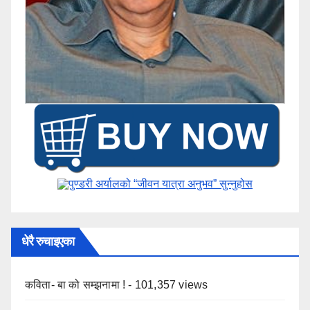
पुण्डरी अर्यालको “जीवन यात्रा अनुभव” ​सुन्नुहोस
धेरै रुचाइएका
कविता- बा को सम्झनामा !
- 101,357 views