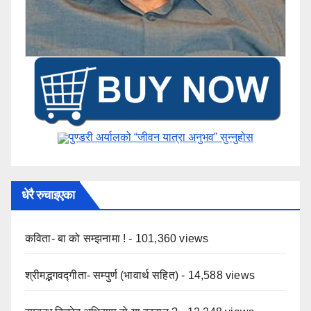
पुण्डरी अर्यालको “जीवन यात्रा अनुभव” ​सुन्नुहोस
धेरै रुचाइएका
कविता- बा को सम्झनामा !
- 101,360 views
श्रीमद्भगवद्गीता- सम्पुर्ण (भावार्थ सहित)
- 14,588 views