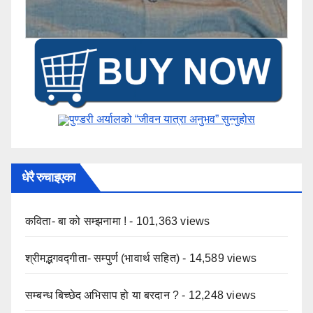
पुण्डरी अर्यालको “जीवन यात्रा अनुभव” ​सुन्नुहोस
धेरै रुचाइएका
कविता- बा को सम्झनामा !
- 101,363 views
श्रीमद्भगवद्गीता- सम्पुर्ण (भावार्थ सहित)
- 14,589 views
सम्बन्ध बिच्छेद अभिसाप हो या बरदान ?
- 12,248 views