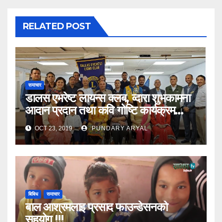
RELATED POST
समाचार
डालस एभरेष्ट लायन्स क्लब, व्दारा शुभकामना
आदान प्रदान तथा कवि गोष्टि कार्यक्रम
सम्पन्न
OCT 23, 2019
PUNDARY ARYAL
बिबिध
समाचार
बाल आश्रमलाइ प्रसाद फाउन्डेसनको
सहयोग !!!