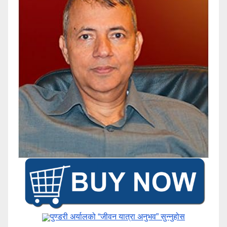
पुण्डरी अर्यालको “जीवन यात्रा अनुभव” ​सुन्नुहोस