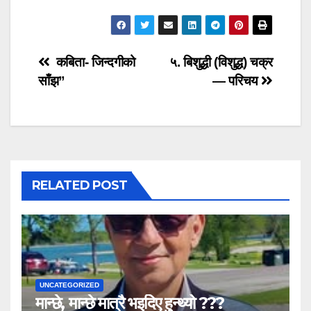
Post
कबिता- जिन्दगीको
५. बिशुद्धी (विशुद्ध) चक्र
साँझ”
— परिचय
navigation
RELATED POST
UNCATEGORIZED
मान्छे, मान्छे मात्रै भइदिए हुन्थ्यो ???